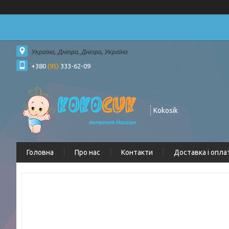
Україна, Дніпро, Дніпро, Україна
+380
(95)
333-62-09
Kokosik
Головна
Про нас
Контакти
Доставка і опла