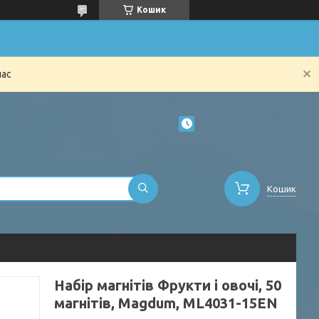
Кошик
час
Кошик
Набір магнітів Фрукти і овочі, 50
магнітів, Magdum, ML4031-15EN