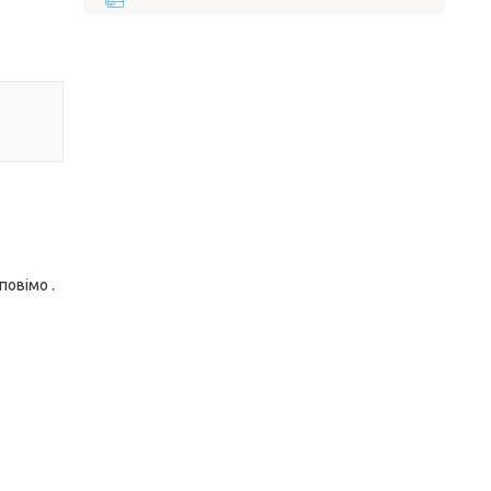
повімо .