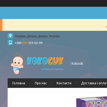
Україна, Дніпро, Дніпро, Україна
+380
(95)
333-62-09
Kokosik
Головна
Про нас
Контакти
Доставка і опла