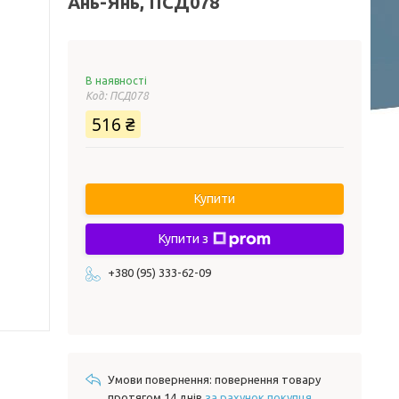
Ань-Янь, ПСД078
В наявності
Код:
ПСД078
516 ₴
Купити
Купити з
+380 (95) 333-62-09
повернення товару
протягом 14 днів
за рахунок покупця