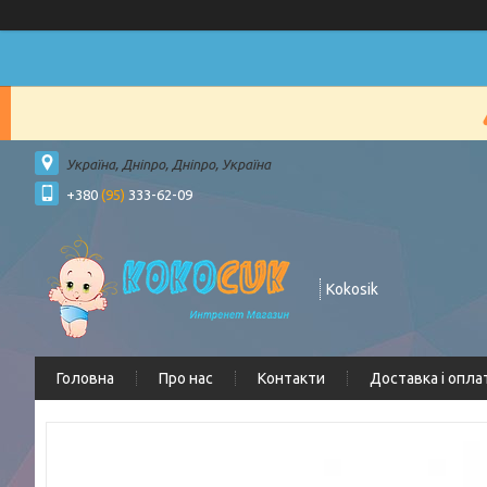
Україна, Дніпро, Дніпро, Україна
+380
(95)
333-62-09
Kokosik
Головна
Про нас
Контакти
Доставка і опла