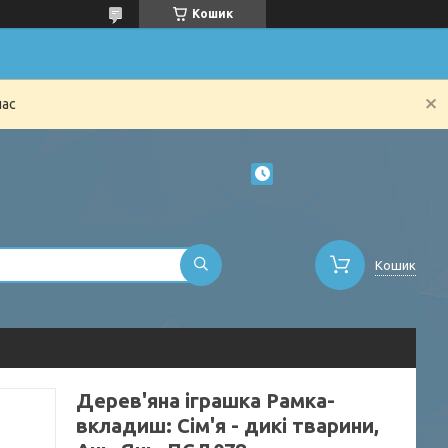
Кошик
час
Кошик
Дерев'яна іграшка Рамка-
вкладиш: Сім'я - дикі тварини,