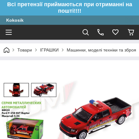
Всі претензії приймаються при отриманні на
пошті!!!!
Kokosik
Товари
ІГРАШКИ
Машинки, моделі техніки та зброя