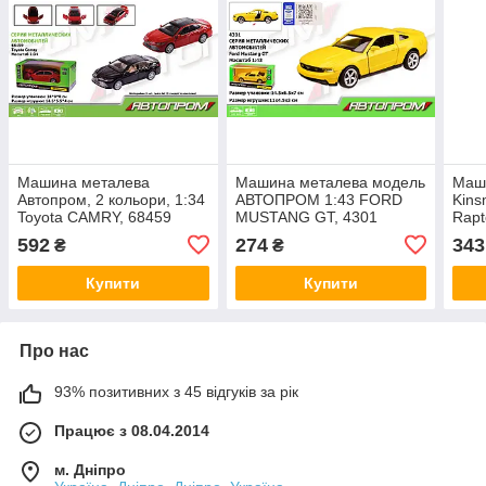
Машина металева
Машина металева модель
Маш
Автопром, 2 кольори, 1:34
АВТОПРОМ 1:43 FORD
Kins
Toyota CAMRY, 68459
MUSTANG GT, 4301
Rapt
KT5
592
274
343
₴
₴
Купити
Купити
Про нас
93% позитивних з 45 відгуків за рік
Працює з 08.04.2014
м. Дніпро