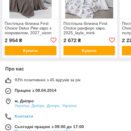
Постільна білизна First
Постільна білизна First
Пост
Choice Delux Pike євро з
Choice ранфорс євро,
Choi
покривалом, 2027_vizon
2025_layla_mink
полу
2 954
2 672
2 2
₴
₴
Купити
Купити
Про нас
93% позитивних з 45 відгуків за рік
Працює з 08.04.2014
м. Дніпро
Україна, Дніпро, Дніпро, Україна
Контакти
Сьогодні працює з 09:00 до 17:00