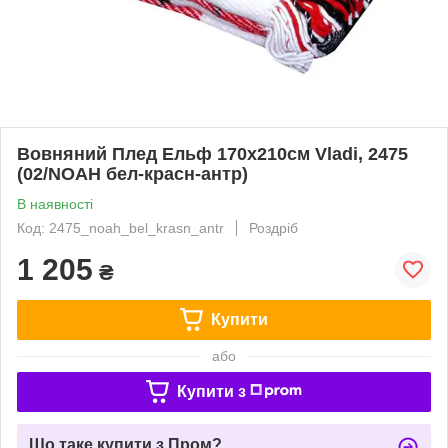
Вовняний Плед Ельф 170х210см Vladi, 2475
(02/NOAH бел-красн-антр)
В наявності
Код: 2475_noah_bel_krasn_antr
Роздріб
1 205
₴
Купити
або
Купити з
Що таке купити з Пром?