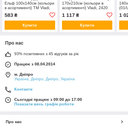
Ельф 100х140см (кольори
170х210см (кольори в
140х
в асортименті) ТМ Vladi,
асортименті) Vladi, 2420
(01/
2485
583
1 117
1 0
₴
₴
Купити
Купити
Про нас
93% позитивних з 45 відгуків за рік
Працює з 08.04.2014
м. Дніпро
Україна, Дніпро, Дніпро, Україна
Контакти
Сьогодні працює з 09:00 до 17:00
Показати весь графік роботи
Про нас