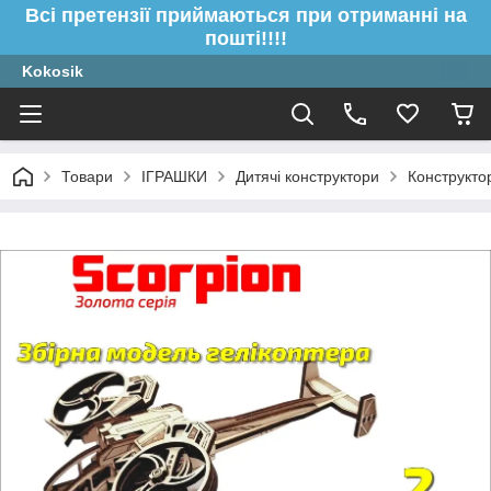
Всі претензії приймаються при отриманні на
пошті!!!!
Kokosik
Товари
ІГРАШКИ
Дитячі конструктори
Конструктор