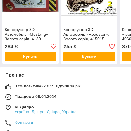
Конструктор 3D
Конструктор 3D
Конс
Автомобіль «Mustang»,
Автомобіль «Roadster»,
«Іро
Золота серія, 413011
Золота серія, 415015
406
284
255
370
₴
₴
Купити
Купити
Про нас
93% позитивних з 45 відгуків за рік
Працює з 08.04.2014
м. Дніпро
Україна, Дніпро, Дніпро, Україна
Контакти