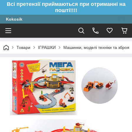
Всі претензії приймаються при отриманні на
пошті!!!!
Kokosik
Товари
ІГРАШКИ
Машинки, моделі техніки та зброя