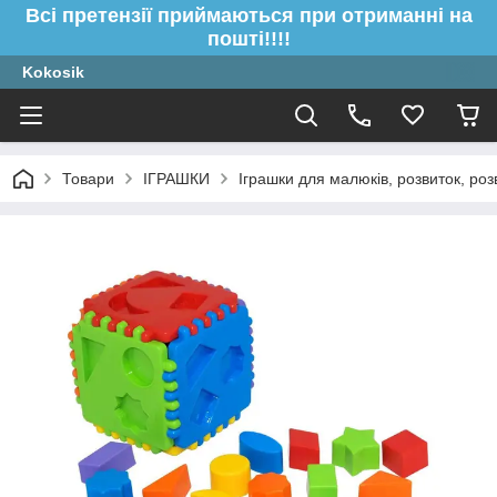
Всі претензії приймаються при отриманні на
пошті!!!!
Kokosik
Товари
ІГРАШКИ
Іграшки для малюків, розвиток, роз