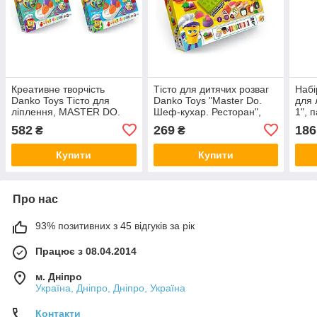
Креативне творчість
Тісто для дитячих розваг
Набі
Danko Toys Тісто для
Danko Toys "Master Do.
для 
ліплення, MASTER DO.
Шеф-кухар. Ресторан",
1", 
Паста-шеф, TMD-16-01
TMD-17-02U
TMD
582
269
186
₴
₴
Купити
Купити
Про нас
93% позитивних з 45 відгуків за рік
Працює з 08.04.2014
м. Дніпро
Україна, Дніпро, Дніпро, Україна
Контакти