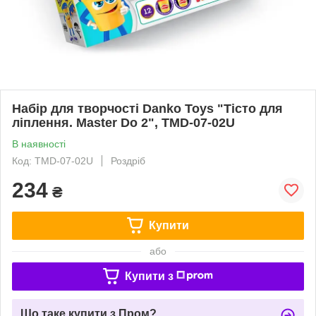
Набір для творчості Danko Toys "Тісто для
ліплення. Master Do 2", TMD-07-02U
В наявності
Код: TMD-07-02U
Роздріб
234
₴
Купити
або
Купити з
Що таке купити з Пром?