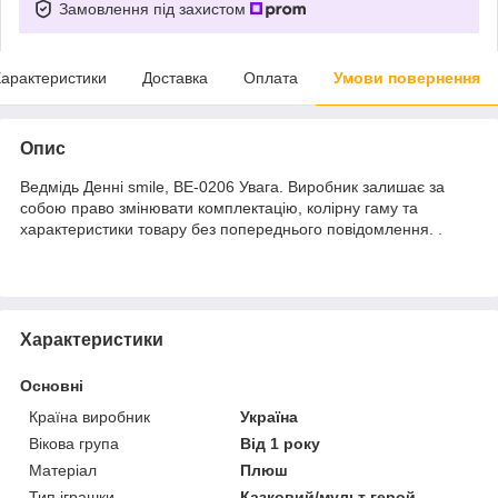
Замовлення під захистом
арактеристики
Доставка
Оплата
Умови повернення
Опис
Ведмідь Денні smile, ВЕ-0206 Увага. Виробник залишає за
собою право змінювати комплектацію, колірну гаму та
характеристики товару без попереднього повідомлення. .
Характеристики
Основні
Країна виробник
Україна
Вікова група
Від 1 року
Матеріал
Плюш
Тип іграшки
Казковий/мульт герой