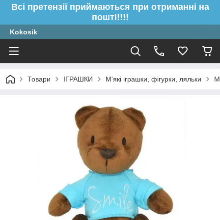
Всі претензії приймаються при отриманні на
пошті!!!!
Kokosik
Товари
ІГРАШКИ
М'які іграшки, фігурки, ляльки
М