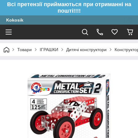
Всі претензії приймаються при отриманні на
пошті!!!!
Kokosik
Товари
ІГРАШКИ
Дитячі конструктори
Конструкто