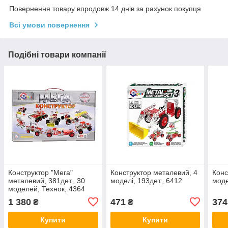
Повернення товару впродовж 14 днів за рахунок покупця
Всі умови повернення
Подібні товари компанії
Конструктор "Мега"
Конструктор металевий, 4
Конс
металевий, 381дет., 30
моделі, 193дет., 6412
моде
моделей, Технок, 4364
1 380
471
374
₴
₴
Купити
Купити