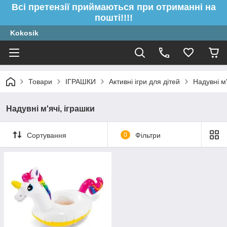
Всі претензії приймаються при отриманні на
пошті!!!!
Kokosik
Товари
ІГРАШКИ
Активні ігри для дітей
Надувні м'
Надувні м'ячі, іграшки
Сортування
0
Фільтри