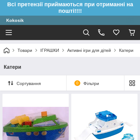
Всі претензії приймаються при отриманні на
пошті!!!!
Kokosik
Товари
ІГРАШКИ
Активні ігри для дітей
Катери
Катери
Сортування
0
Фільтри