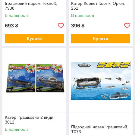
Іграшковий паром ТехноК,
Катер Корвет Кортік, Оріон,
7938
251
В наявності
В наявності
693
396
₴
₴
Купити
Купити
Катер іграшковий 2 види,
3012
Підводний човен іграшковий,
В наявності
T073