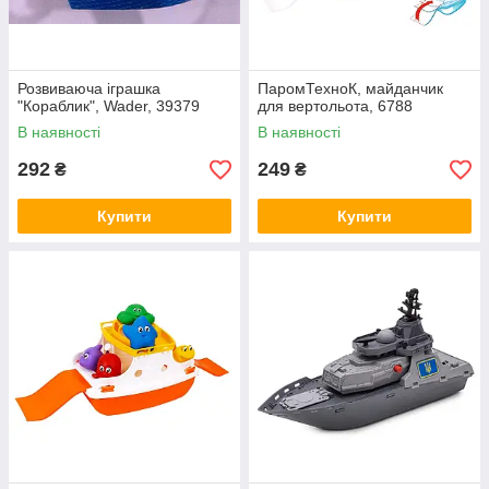
Розвиваюча іграшка
ПаромТехноК, майданчик
"Кораблик", Wader, 39379
для вертольота, 6788
В наявності
В наявності
292
249
₴
₴
Купити
Купити