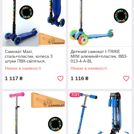
Самокат Maxi,
Дитячий самокат I-TRIKE
сталь+пластик, колеса 3
MINI алюміній+пластик, BB3-
штуки ПВХ-світяться,
013-4-A-BL
складається, синій, JR3-003-
Немає в наявності
Немає в наявності
1-DBL
1 117
1 116
₴
₴
ТОП