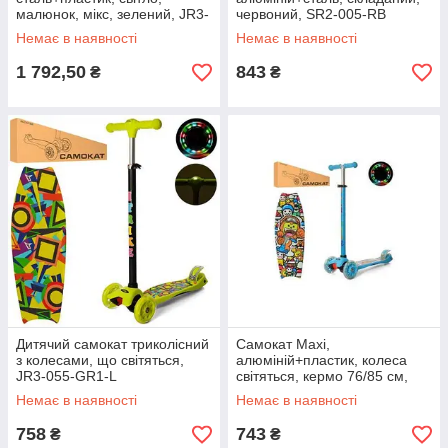
малюнок, мікс, зелений, JR3-
червоний, SR2-005-RB
055-GR1
Немає в наявності
Немає в наявності
1 792,50
843
₴
₴
Дитячий самокат триколісний
Самокат Maxi,
з колесами, що світяться,
алюміній+пластик, колеса
JR3-055-GR1-L
світяться, кермо 76/85 см,
підніжка 40-13 см, JR3-055-
Немає в наявності
Немає в наявності
BL
758
743
₴
₴