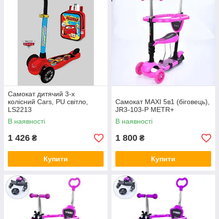
Самокат дитячий 3-х
колісний Cars, PU світло,
Самокат MAXI 5в1 (біговець),
LS2213
JR3-103-P METR+
В наявності
В наявності
1 426
1 800
₴
₴
Купити
Купити