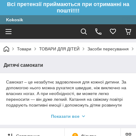
Всі претензії приймаються при отриманні на
пошті!!!!
Kokosik
Товари
ТОВАРИ ДЛЯ ДІТЕЙ
Засоби пересування
Дитячі самокати
Самокат – це незабутнє задоволення для кожної дитини. За
допомогою нього можна рухатися швидше, ніж виключно на
власних ногах. А при необхідності, ви можете легко
переносити ― він дуже легкий. Катання на свіжому повітрі
подарують позитивні емоції і допоможуть дітям розвинути
опорно-рухову систему, виробити координацію рухів і
Показати все
швидкість реакції.
Вибираючи самокат для дитини, батьки, в першу чергу,
повинні керуватися такими принципами, як безпека і
Сортування
0
Фільтри