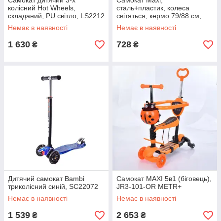
Самокат дитячий 3-х
Самокат Maxi,
колісний Hot Wheels,
сталь+пластик, колеса
складаний, PU світло, LS2212
світяться, кермо 79/88 см,
підніжка 40-13 см, JR3-055-1-
Немає в наявності
Немає в наявності
GR
1 630
728
₴
₴
Дитячий самокат Bambi
Самокат MAXI 5в1 (біговець),
триколісний синій, SC22072
JR3-101-OR METR+
Немає в наявності
Немає в наявності
1 539
2 653
₴
₴