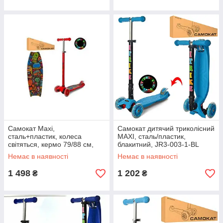
Самокат Maxi,
Самокат дитячий триколісний
сталь+пластик, колеса
MAXI, сталь/пластик,
світяться, кермо 79/88 см,
блакитний, JR3-003-1-BL
підніжка 40-13 см, JR3-055-1-
Немає в наявності
Немає в наявності
R
1 498
1 202
₴
₴